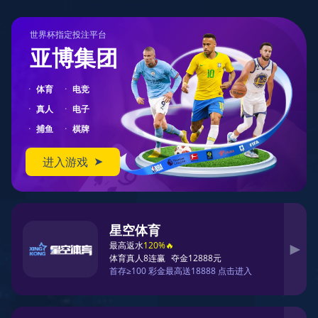
体育热点
Home
Our Works